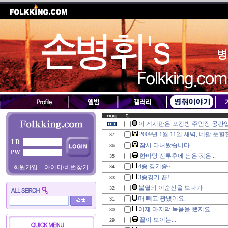
병
이 게시판은 포킹방 주인장 공간
2009년 1월 11일 새벽, 네팔 
37
I D
잠시 다녀왔습니다.
36
PW
한바탕 전투후에 남은 것은...
35
4종 경기중~
회원가입
아이디/비번찾기
34
3종경기 끝!
33
불멸의 이순신을 보다가
32
때 빼고 광냈어요.
31
어제 마지막 녹음을 했지요.
30
끝이 보이는...
29