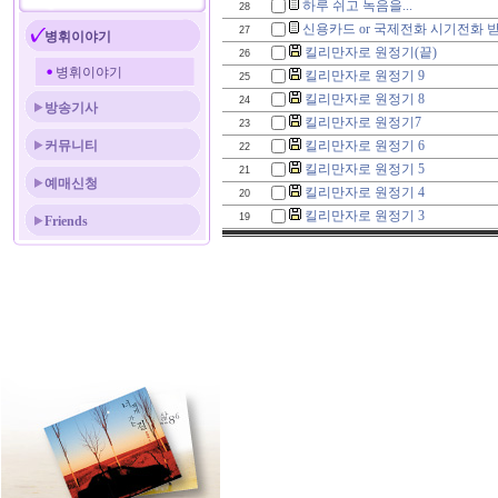
하루 쉬고 녹음을...
28
신용카드 or 국제전화 시기전화 받
27
병휘이야기
킬리만자로 원정기(끝)
26
병휘이야기
킬리만자로 원정기 9
25
킬리만자로 원정기 8
24
방송기사
킬리만자로 원정기7
23
커뮤니티
킬리만자로 원정기 6
22
킬리만자로 원정기 5
21
예매신청
킬리만자로 원정기 4
20
킬리만자로 원정기 3
19
Friends